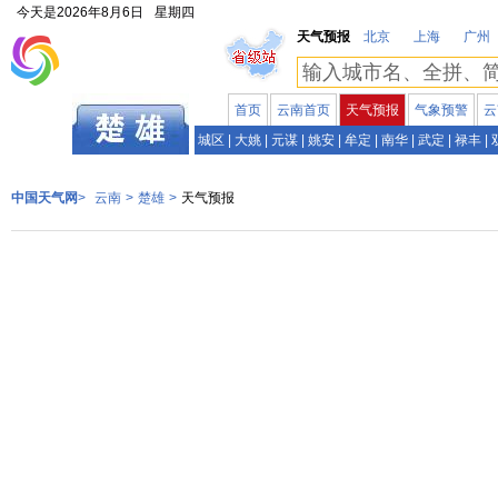
今天是
2026年8月6日
星期四
天气预报
北京
上海
广州
首页
云南首页
天气预报
气象预警
云
云南
城区
|
大姚
|
元谋
|
姚安
|
牟定
|
南华
|
武定
|
禄丰
|
中国天气网
>
云南
>
楚雄
>
天气预报