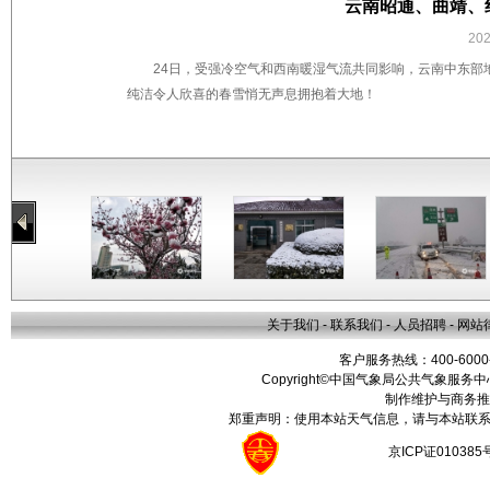
云南昭通、曲靖、
20
24日，受强冷空气和西南暖湿气流共同影响，云南中东部
纯洁令人欣喜的春雪悄无声息拥抱着大地！
关于我们
-
联系我们
-
人员招聘
-
网站
客户服务热线：400-6000
Copyright©中国气象局公共气象服务中心 All
制作维护与商务推
郑重声明：使用本站天气信息，请与本站联系
京ICP证01038