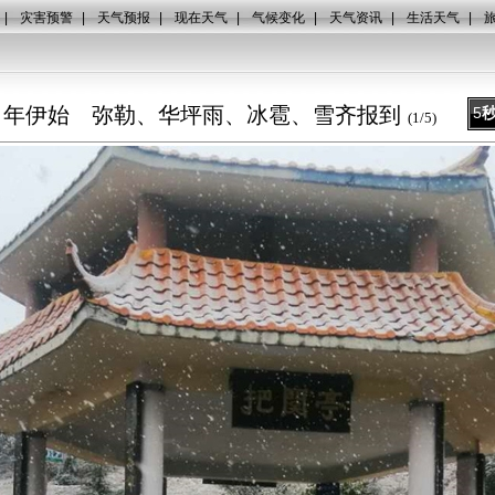
|
灾害预警
|
天气预报
|
现在天气
|
气候变化
|
天气资讯
|
生活天气
|
年伊始 弥勒、华坪雨、冰雹、雪齐报到
5
(
1
/
5
)