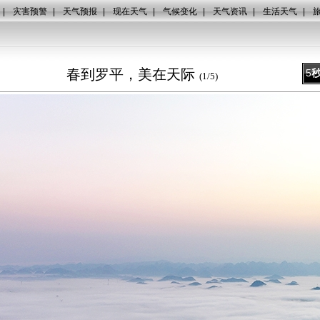
|
灾害预警
|
天气预报
|
现在天气
|
气候变化
|
天气资讯
|
生活天气
|
春到罗平，美在天际
5
(
1
/
5
)