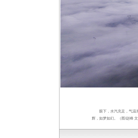
眼下，水汽充足，气温
辉，如梦如幻。（图/赵峰 文