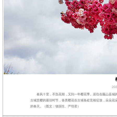
20
春风十里，不负花期，又到一年樱花季。居住在巍山县城
古城赏樱的最佳时节，各类樱花在古城各处竞相绽放，朵朵花
的春天。（图文：饶国生、严培君）