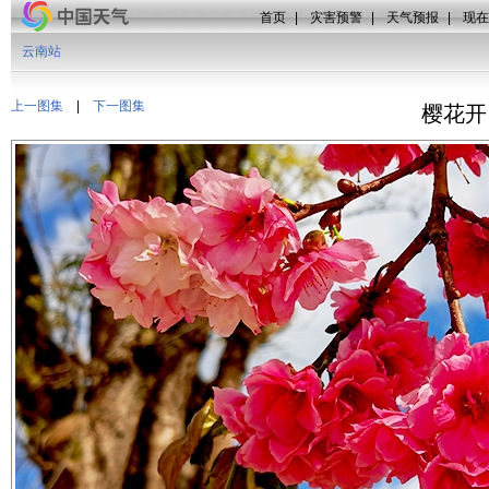
首页
|
灾害预警
|
天气预报
|
现在
云南站
上一图集
|
下一图集
樱花开