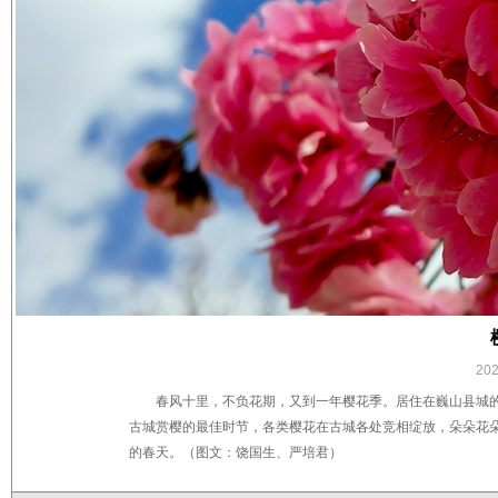
20
春风十里，不负花期，又到一年樱花季。居住在巍山县城
古城赏樱的最佳时节，各类樱花在古城各处竞相绽放，朵朵花
的春天。（图文：饶国生、严培君）