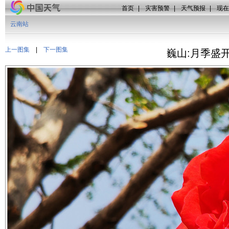
首页
|
灾害预警
|
天气预报
|
现在
云南站
上一图集
|
下一图集
巍山:月季盛