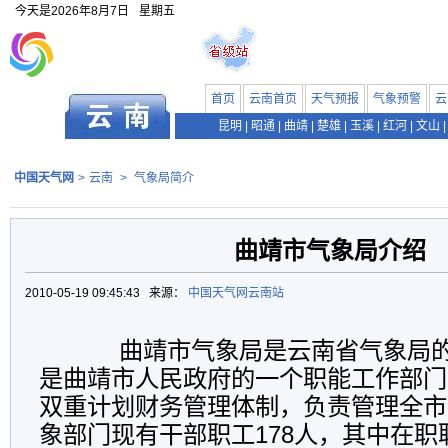
今天是
2026年8月7日
星期五
首页
云南首页
天气预报
气象预警
云
昆明
|
昭通
|
曲靖
|
楚雄
|
玉溪
|
红河
|
文山
|
中国天气网
>
云南
>
气象局简介
曲靖市气象局介绍
2010-05-19 09:45:43 来源：
中国天气网云南站
曲靖市气象局是云南省气象局的
是曲靖市人民政府的一个职能工作部门
双重计划财务管理体制，负责管理全市
象部门现有干部职工178人，其中在职