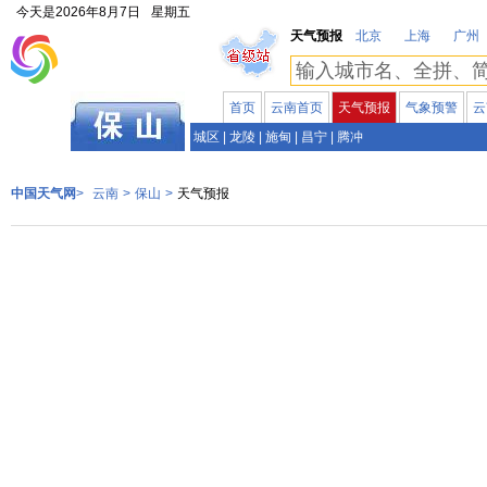
今天是
2026年8月7日
星期五
天气预报
北京
上海
广州
首页
云南首页
天气预报
气象预警
云
云南
城区
|
龙陵
|
施甸
|
昌宁
|
腾冲
中国天气网
>
云南
>
保山
>
天气预报