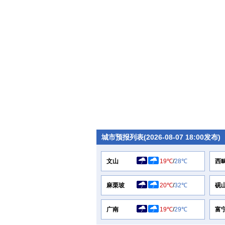
城市预报列表(2026-08-07 18:00发布)
文山
19℃
/
28℃
西
麻栗坡
20℃
/
32℃
砚
广南
19℃
/
29℃
富