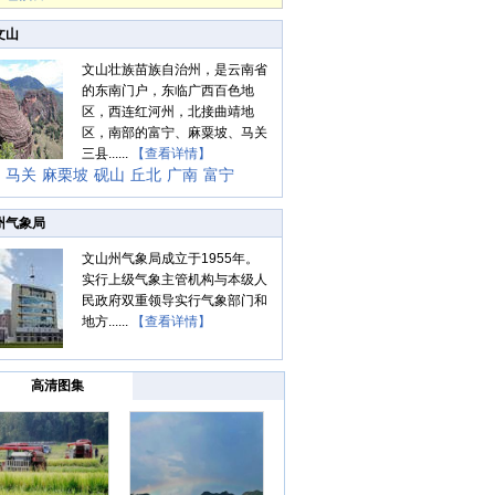
文山
文山壮族苗族自治州，是云南省
的东南门户，东临广西百色地
区，西连红河州，北接曲靖地
区，南部的富宁、麻粟坡、马关
三县......
【查看详情】
马关
麻栗坡
砚山
丘北
广南
富宁
州气象局
文山州气象局成立于1955年。
实行上级气象主管机构与本级人
民政府双重领导实行气象部门和
地方......
【查看详情】
高清图集