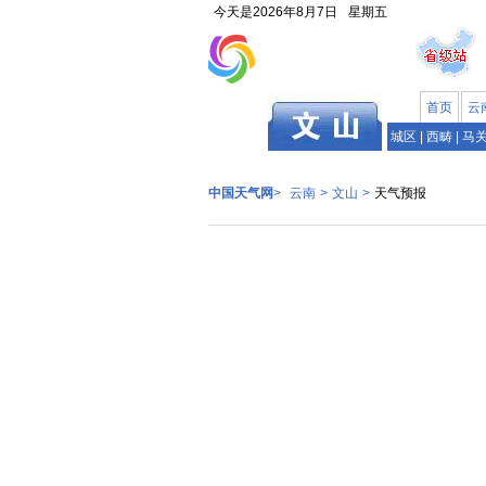
今天是
2026年8月7日
星期五
首页
云
云南
城区
|
西畴
|
马
中国天气网
>
云南
>
文山
>
天气预报