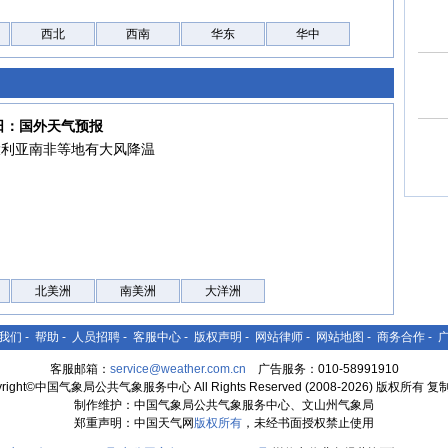
西北
西南
华东
华中
7日：国外天气预报
大利亚南非等地有大风降温
北美洲
南美洲
大洋洲
我们
-
帮助
-
人员招聘
-
客服中心
-
版权声明
-
网站律师
-
网站地图
-
商务合作
-
客服邮箱：
service@weather.com.cn
广告服务：010-58991910
yright©中国气象局公共气象服务中心 All Rights Reserved (2008-2026) 版权所有 
制作维护：中国气象局公共气象服务中心、文山州气象局
郑重声明：中国天气网
版权所有
，未经书面授权禁止使用