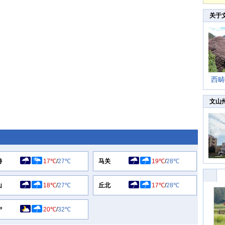
关于
西畴
文山
畴
17℃
/
27℃
马关
19℃
/
28℃
山
18℃
/
27℃
丘北
17℃
/
28℃
宁
20℃
/
32℃