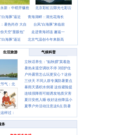
西永新：中稻开镰抢
北京彩虹云隙光七彩云
“白海豚”逼近
青海湖畔：湖光花海长
：暑热尚存 大自
台风“白海豚”来临前
份天空“显眼包”
走进青海祁连 邂逅一
“白海豚”逼近
北京气温创今年来新高
生活旅游
气候科普
立秋话养生：“贴秋膘”莫着急
暑热未退空调吹不停 3招护住
先清暑再防燥
户外露营怎么玩更安心？这份
肩颈不酸痛
三伏天 不同人群专属防暑要点
攻略请收好
秋节气：北
暴雨天遇积水倒灌 这份避险提
请收好
连续强降雨可能诱发地质灾害
示请收好
夏日安然入睡 收好这份降温小
这些前兆要知道
夏季户外活动注意这6点 防暑
贴士
秋这样过：
健身两不误
服务