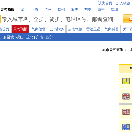
设为首页
加入收藏
天气预报
北京
上海
广州
福州
重庆
西安
南宁
深圳
南首页
天气预报
气象预警
云南旅游
云南气候
雷达卫星
气象科普
关于
关
|
麻栗坡
|
砚山
|
丘北
|
广南
|
富宁
城市天气查询：