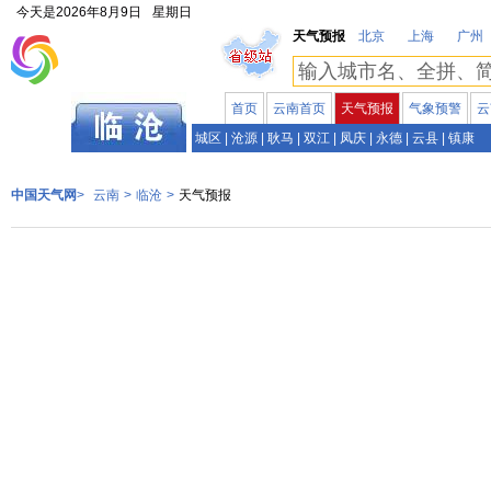
今天是
2026年8月9日
星期日
天气预报
北京
上海
广州
首页
云南首页
天气预报
气象预警
云
云南
城区
|
沧源
|
耿马
|
双江
|
凤庆
|
永德
|
云县
|
镇康
中国天气网
>
云南
>
临沧
>
天气预报